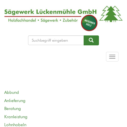
Direkt
zum
Inhalt
Suche
Suche
Navigat
aktivier
Abbund
Anlieferung
Beratung
Kranleistung
Lohnhobeln