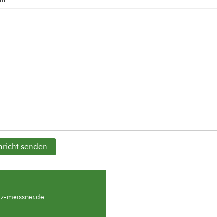
ht
richt senden
z-meissner.de