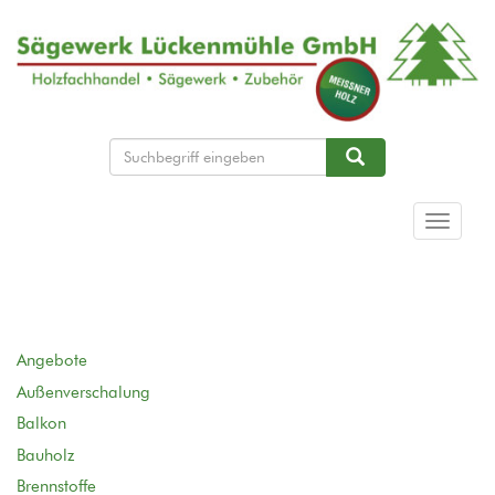
Direkt
zum
Inhalt
Suche
Suche
Navigat
aktivier
Angebote
Außenverschalung
Balkon
Bauholz
Brennstoffe