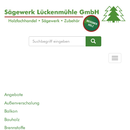
Direkt
zum
Inhalt
Suche
Suche
Navigat
aktivier
Angebote
Außenverschalung
Balkon
Bauholz
Brennstoffe