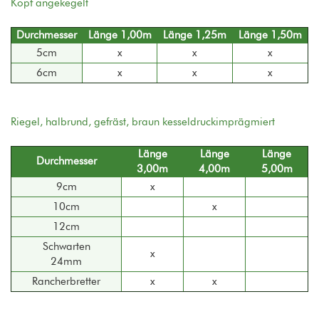
Kopf angekegelt
Durchmesser
Länge 1,00m
Länge 1,25m
Länge 1,50m
5cm
x
x
x
6cm
x
x
x
Riegel, halbrund, gefräst, braun kesseldruckimprägmiert
Länge
Länge
Länge
Durchmesser
3,00m
4,00m
5,00m
9cm
x
10cm
x
12cm
Schwarten
x
24mm
Rancherbretter
x
x